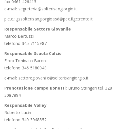
fax 0461 426413
e-mail:
segreteria@solterisangiorgio.it
p.e.c.:
gssolterisangiorgioasd@pec.figctrento.it
Responsabile Settore Giovanile
Marco Bertuzzi
telefono 345 7115987
Responsabile Scuola Calcio
Flora Toninato Baroni
telefono 346 5180048
e-mail:
settoregiovanile@solterisangiorgio.it
Prenotazione campo Bonetti:
Bruno Stringari tel. 328
3087894
Responsabile Volley
Roberto Lucin
telefono 349 3948852