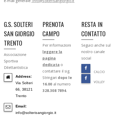
e-mail generale:
info@solterisangiorgio.it
G.S. SOLTERI
PRENOTA
RESTA IN
SAN GIORGIO
CAMPO
CONTATTO
TRENTO
Per informazioni
Seguici anche sul
leggere la
nostro canale
Associazione
pagina
social
Sportiva
dedicata
o
Dilettantistica
contattare il sig.
CALCIO
Address:
Stringari
dopo le
VOLLEY
Via Solteri
16.00
al numero
66, 38121
328.308 7894
.
Trento
Email:
info@solterisangiorgio.it