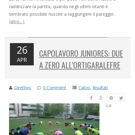
raddrizzare la partita, quando negli ultimi istanti è
sembrato possibile riuscire a raggiungere il pareggio.
(altro…)
26
CAPOLAVORO JUNIORES: DUE
APR
A ZERO ALL’ORTIGARALEFRE
Direttivo
0 Comment
Calcio
,
Risultati
La