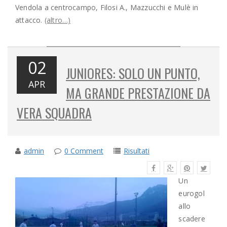
Vendola a centrocampo, Filosi A., Mazzucchi e Mulè in
attacco.
(altro…)
02
JUNIORES: SOLO UN PUNTO,
APR
MA GRANDE PRESTAZIONE DA
VERA SQUADRA
admin
0 Comment
Risultati
Un
eurogol
allo
scadere