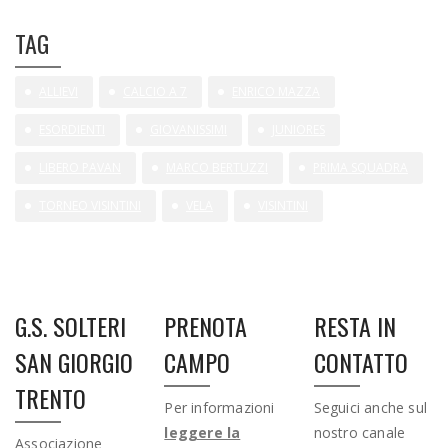
TAG
ALLIEVI
CALCIO A 7
ENRICO MAZZA
ESORDIENTI
GIOVANISSIMI
JUNIORES
LIBERO PAVAN
MARCO BERTUZZI
PRIMA SQUADRA
TORNEO VISINTINI
VELA
VISINTINI
G.S. SOLTERI
PRENOTA
RESTA IN
SAN GIORGIO
CAMPO
CONTATTO
TRENTO
Per informazioni
Seguici anche sul
leggere la
nostro canale
Associazione