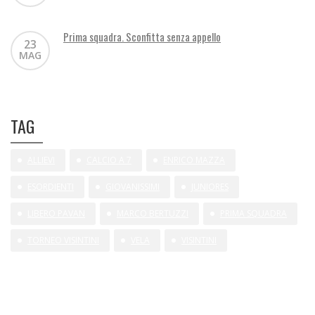
Prima squadra. Sconfitta senza appello
23
MAG
TAG
ALLIEVI
CALCIO A 7
ENRICO MAZZA
ESORDIENTI
GIOVANISSIMI
JUNIORES
LIBERO PAVAN
MARCO BERTUZZI
PRIMA SQUADRA
TORNEO VISINTINI
VELA
VISINTINI