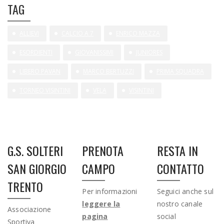
TAG
ALLIEVI
CALCIO A 7
ENRICO MAZZA
ESORDIENTI
GIOVANISSIMI
JUNIORES
LIBERO PAVAN
MARCO BERTUZZI
PRIMA SQUADRA
TORNEO VISINTINI
VELA
VISINTINI
G.S. SOLTERI
PRENOTA
RESTA IN
SAN GIORGIO
CAMPO
CONTATTO
TRENTO
Per informazioni
Seguici anche sul
leggere la
nostro canale
Associazione
pagina
social
Sportiva